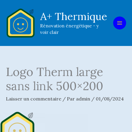
Aller
au
A+ Thermique
contenu
Rénovation énergétique - y
voir clair
Logo Therm large
sans link 500×200
Laisser un commentaire
/ Par
admin
/
01/08/2024