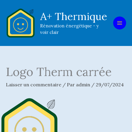
Aller
au
A+ Thermique
contenu
Rénovation énergétique - y
voir clair
Logo Therm carrée
Laisser un commentaire
/ Par
admin
/
29/07/2024